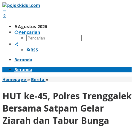
Lewati
ke
konten
9 Agustus 2026
Pencarian
RSS
Beranda
Beranda
HUT
Homepage
»
Berita
»
ke-
45,
HUT ke-45, Polres Trenggalek
Polres
Trenggalek
Bersama Satpam Gelar
Bersama
Satpam
Ziarah dan Tabur Bunga
Gelar
Ziarah
dan