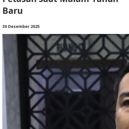
Malam
Baru
Tahun
Baru
oleh
30 Desember 2025
BangAdmin