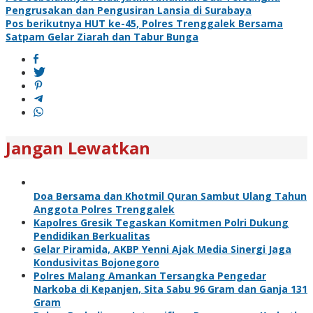
Navigasi
Pengrusakan dan Pengusiran Lansia di Surabaya
pos
Pos berikutnya
HUT ke-45, Polres Trenggalek Bersama
Satpam Gelar Ziarah dan Tabur Bunga
Jangan Lewatkan
Doa Bersama dan Khotmil Quran Sambut Ulang Tahun
Anggota Polres Trenggalek
Kapolres Gresik Tegaskan Komitmen Polri Dukung
Pendidikan Berkualitas
Gelar Piramida, AKBP Yenni Ajak Media Sinergi Jaga
Kondusivitas Bojonegoro
Polres Malang Amankan Tersangka Pengedar
Narkoba di Kepanjen, Sita Sabu 96 Gram dan Ganja 131
Gram