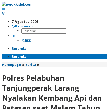
Lewati
ke
konten
7 Agustus 2026
Pencarian
RSS
Beranda
Beranda
Polres
Homepage
»
Berita
»
Pelabuhan
Tanjungperak
Polres Pelabuhan
Larang
Nyalakan
Tanjungperak Larang
Kembang
Api
Nyalakan Kembang Api dan
dan
Petasan
Petasan saat Malam Tahun
saat