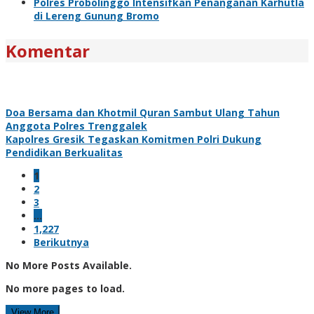
Polres Probolinggo Intensifkan Penanganan Karhutla
di Lereng Gunung Bromo
Komentar
Doa Bersama dan Khotmil Quran Sambut Ulang Tahun
Anggota Polres Trenggalek
Kapolres Gresik Tegaskan Komitmen Polri Dukung
Pendidikan Berkualitas
1
2
3
…
1,227
Berikutnya
No More Posts Available.
No more pages to load.
View More