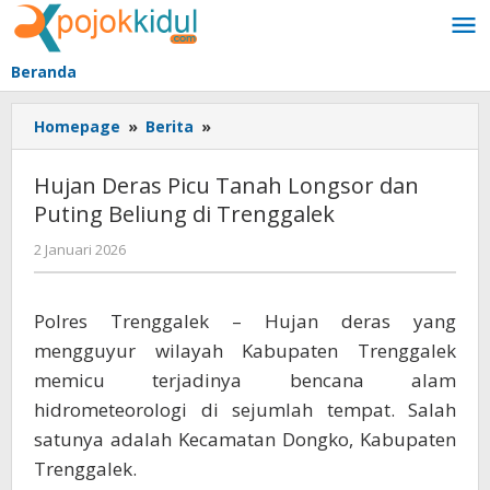
Lewati
ke
konten
Beranda
Hujan
Homepage
»
Berita
»
Deras
Picu
Hujan Deras Picu Tanah Longsor dan
Tanah
Puting Beliung di Trenggalek
Longsor
dan
oleh
2 Januari 2026
Puting
BangAdmin
Beliung
di
Polres Trenggalek – Hujan deras yang
Trenggalek
mengguyur wilayah Kabupaten Trenggalek
memicu terjadinya bencana alam
hidrometeorologi di sejumlah tempat. Salah
satunya adalah Kecamatan Dongko, Kabupaten
Trenggalek.