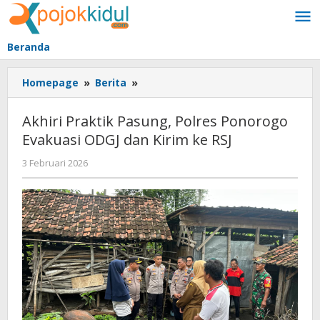
Lewati
ke
konten
Beranda
Akhiri
Homepage
»
Berita
»
Praktik
Pasung,
Akhiri Praktik Pasung, Polres Ponorogo
Polres
Evakuasi ODGJ dan Kirim ke RSJ
Ponorogo
Evakuasi
oleh
3 Februari 2026
ODGJ
BangAdmin
dan
Kirim
ke
RSJ