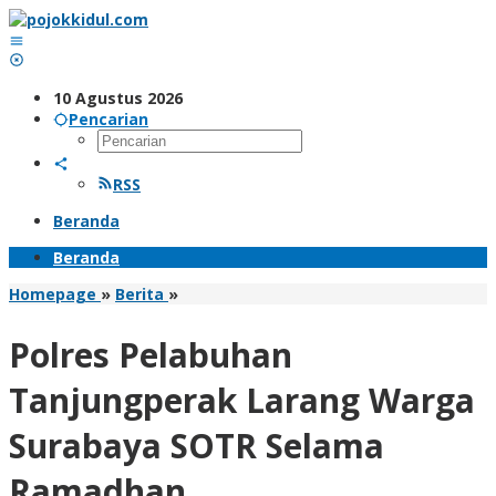
Lewati
ke
konten
10 Agustus 2026
Pencarian
RSS
Beranda
Beranda
Polres
Homepage
»
Berita
»
Pelabuhan
Tanjungperak
Polres Pelabuhan
Larang
Warga
Tanjungperak Larang Warga
Surabaya
SOTR
Surabaya SOTR Selama
Selama
Ramadhan
Ramadhan