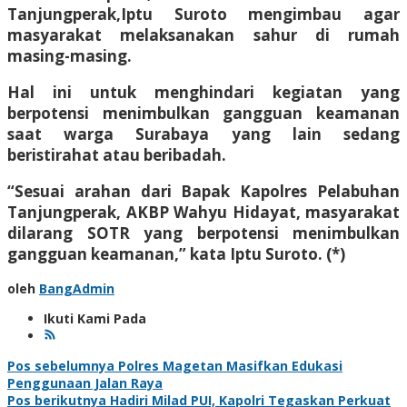
Tanjungperak,Iptu Suroto mengimbau agar
masyarakat melaksanakan sahur di rumah
masing-masing.
Hal ini untuk menghindari kegiatan yang
berpotensi menimbulkan gangguan keamanan
saat warga Surabaya yang lain sedang
beristirahat atau beribadah.
“Sesuai arahan dari Bapak Kapolres Pelabuhan
Tanjungperak, AKBP Wahyu Hidayat, masyarakat
dilarang SOTR yang berpotensi menimbulkan
gangguan keamanan,” kata Iptu Suroto. (*)
oleh
BangAdmin
Ikuti Kami Pada
Navigasi
Pos sebelumnya
Polres Magetan Masifkan Edukasi
Penggunaan Jalan Raya
pos
Pos berikutnya
Hadiri Milad PUI, Kapolri Tegaskan Perkuat