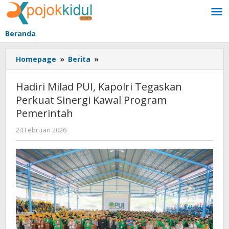
Lewati
ke
konten
Beranda
Hadiri
Homepage
»
Berita
»
Milad
PUI,
Hadiri Milad PUI, Kapolri Tegaskan
Kapolri
Perkuat Sinergi Kawal Program
Tegaskan
Pemerintah
Perkuat
Sinergi
oleh
24 Februari 2026
Kawal
BangAdmin
Program
Pemerintah