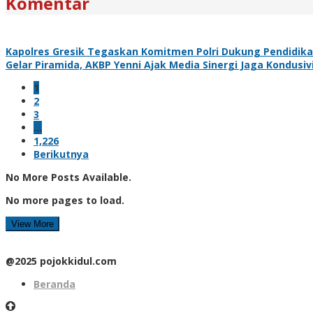
Komentar
Kapolres Gresik Tegaskan Komitmen Polri Dukung Pendidika
Gelar Piramida, AKBP Yenni Ajak Media Sinergi Jaga Kondusi
1
2
3
…
1,226
Berikutnya
No More Posts Available.
No more pages to load.
View More
@2025 pojokkidul.com
Beranda