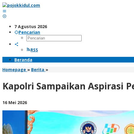
Lewati
ke
konten
7 Agustus 2026
Pencarian
RSS
Beranda
Kapolri
Homepage
»
Berita
»
Sampaikan
Aspirasi
Kapolri Sampaikan Aspirasi P
Petani
ke
Presiden
oleh
16 Mei 2026
Prabowo
BangAdmin