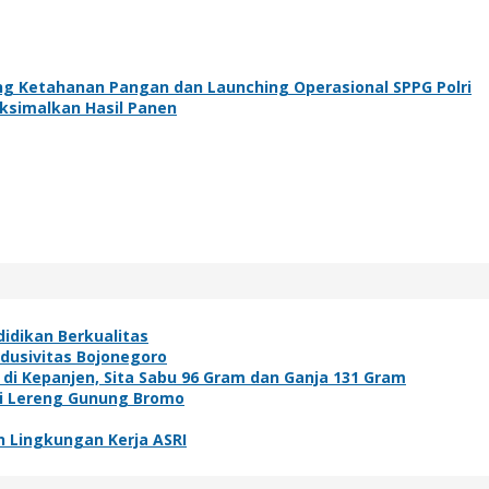
ng Ketahanan Pangan dan Launching Operasional SPPG Polri
aksimalkan Hasil Panen
idikan Berkualitas
ndusivitas Bojonegoro
i Kepanjen, Sita Sabu 96 Gram dan Ganja 131 Gram
di Lereng Gunung Bromo
 Lingkungan Kerja ASRI