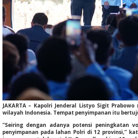
JAKARTA – Kapolri Jenderal Listyo Sigit Prabowo
wilayah Indonesia. Tempat penyimpanan itu bertu
“Seiring dengan adanya potensi peningkatan v
penyimpanan pada lahan Polri di 12 provinsi,” k