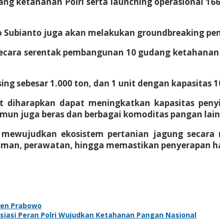
ang ketahanan Polri serta launching operasional 16
owo Subianto juga akan melakukan groundbreaking p
 secara serentak pembangunan 10 gudang ketahana
ng sebesar 1.000 ton, dan 1 unit dengan kapasitas 10
t diharapkan dapat meningkatkan kapasitas peny
amun juga beras dan berbagai komoditas pangan lai
mewujudkan ekosistem pertanian jagung secara me
aman, perawatan, hingga memastikan penyerapan hasi
iden Prabowo
siasi Peran Polri Wujudkan Ketahanan Pangan Nasional