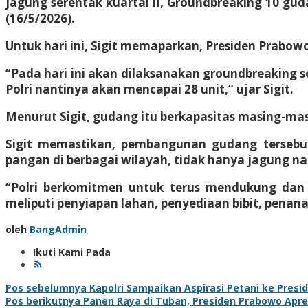
jagung serentak kuartal II, Groundbreaking 10 gud
(16/5/2026).
Untuk hari ini, Sigit memaparkan, Presiden Prab
“Pada hari ini akan dilaksanakan groundbreaking
Polri nantinya akan mencapai 28 unit,” ujar Sigit.
Menurut Sigit, gudang itu berkapasitas masing-masi
Sigit memastikan, pembangunan gudang tersebu
pangan di berbagai wilayah, tidak hanya jagung n
“Polri berkomitmen untuk terus mendukung dan 
meliputi penyiapan lahan, penyediaan bibit, penan
oleh
BangAdmin
Ikuti Kami Pada
Navigasi
Pos sebelumnya
Kapolri Sampaikan Aspirasi Petani ke Pres
Pos berikutnya
Panen Raya di Tuban, Presiden Prabowo Apre