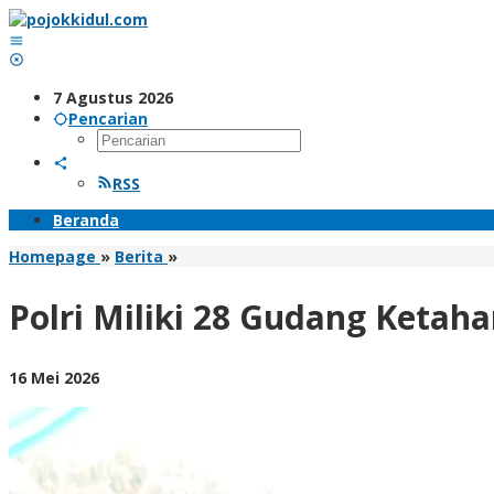
Lewati
ke
konten
7 Agustus 2026
Pencarian
RSS
Beranda
Polri
Homepage
»
Berita
»
Miliki
28
Polri Miliki 28 Gudang Keta
Gudang
Ketahanan
Pangan,
oleh
16 Mei 2026
Maksimalkan
BangAdmin
Hasil
Panen