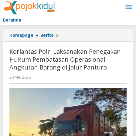
Lewati
ke
konten
Beranda
Korlantas
Homepage
»
Berita
»
Polri
Laksanakan
Korlantas Polri Laksanakan Penegakan
Penegakan
Hukum Pembatasan Operasional
Hukum
Angkutan Barang di Jalur Pantura
Pembatasan
Operasional
oleh
20 Mei 2026
Angkutan
BangAdmin
Barang
di
Jalur
Pantura