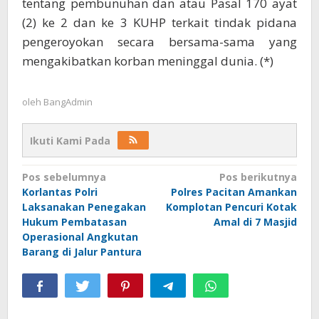
tentang pembunuhan dan atau Pasal 170 ayat
(2) ke 2 dan ke 3 KUHP terkait tindak pidana
pengeroyokan secara bersama-sama yang
mengakibatkan korban meninggal dunia. (*)
oleh
BangAdmin
Ikuti Kami Pada
Navigasi
Pos sebelumnya
Pos berikutnya
Korlantas Polri
Polres Pacitan Amankan
pos
Laksanakan Penegakan
Komplotan Pencuri Kotak
Hukum Pembatasan
Amal di 7 Masjid
Operasional Angkutan
Barang di Jalur Pantura