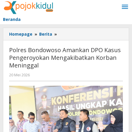
Lewati
ke
konten
Beranda
Polres
Homepage
»
Berita
»
Bondowoso
Amankan
Polres Bondowoso Amankan DPO Kasus
DPO
Pengeroyokan Mengakibatkan Korban
Kasus
Meninggal
Pengeroyokan
Mengakibatkan
oleh
20 Mei 2026
Korban
BangAdmin
Meninggal